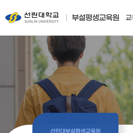
교
선린대부설평생교육원